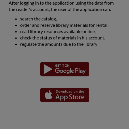
After logging in to the application using the data from
the reader's account, the user of the application can:
search the catalog,
order and reserve library materials for rental,
read library resources available online,
check the status of materials in his account,
regulate the amounts due to the library
Завантажте
Завантажте
Посилання
Посилання
аплікацію
аплікацію
відкриється
відкриється
для
для
в
в
платформи
платформи
Android
iOS
новому
новому
вікні
вікні