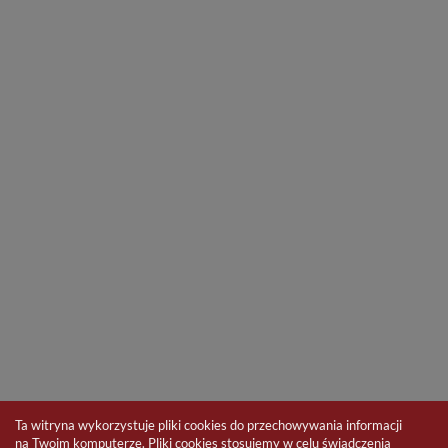
Ta witryna wykorzystuje pliki cookies do przechowywania informacji
na Twoim komputerze. Pliki cookies stosujemy w celu świadczenia