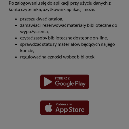
Po zalogowaniu się do aplikacji przy użyciu danych z
konta czytelnika, użytkownik aplikacji może:
przeszukiwać katalog,
zamawiać i rezerwować materiały biblioteczne do
wypożyczenia,
czytać zasoby biblioteczne dostępne on-line,
sprawdzać statusy materiałów będących na jego
koncie,
regulować należności wobec biblioteki
Pobierz
Pobierz
Link
Link
aplikację
aplikację
otwiera
otwiera
dla
dla
się
się
platformy
platformy
Android
iOS
w
w
nowym
nowym
oknie
oknie