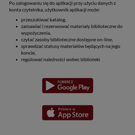
Po zalogowaniu się do aplikacji przy użyciu danych z
konta czytelnika, użytkownik aplikacji może:
przeszukiwać katalog,
zamawiać i rezerwować materiały biblioteczne do
wypożyczenia,
czytać zasoby biblioteczne dostępne on-line,
sprawdzać statusy materiałów będących na jego
koncie,
regulować należności wobec biblioteki
Pobierz
Pobierz
Link
Link
aplikację
aplikację
otwiera
otwiera
dla
dla
się
się
platformy
platformy
Android
iOS
w
w
nowym
nowym
oknie
oknie