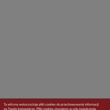
Ta witryna wykorzystuje pliki cookies do przechowywania informacji
na Twoim komputerze. Pliki cookies stosujemy w celu świadczenia