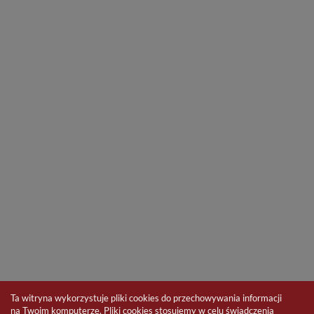
Ta witryna wykorzystuje pliki cookies do przechowywania informacji
na Twoim komputerze. Pliki cookies stosujemy w celu świadczenia