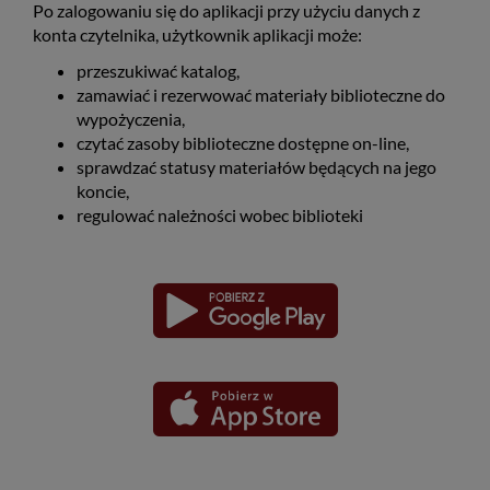
Po zalogowaniu się do aplikacji przy użyciu danych z
konta czytelnika, użytkownik aplikacji może:
przeszukiwać katalog,
zamawiać i rezerwować materiały biblioteczne do
wypożyczenia,
czytać zasoby biblioteczne dostępne on-line,
sprawdzać statusy materiałów będących na jego
koncie,
regulować należności wobec biblioteki
Pobierz
Pobierz
Link
Link
aplikację
aplikację
otwiera
otwiera
dla
dla
się
się
platformy
platformy
Android
iOS
w
w
nowym
nowym
oknie
oknie