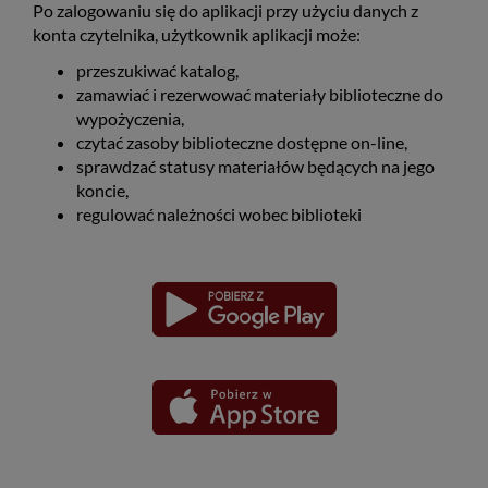
Po zalogowaniu się do aplikacji przy użyciu danych z
konta czytelnika, użytkownik aplikacji może:
przeszukiwać katalog,
zamawiać i rezerwować materiały biblioteczne do
wypożyczenia,
czytać zasoby biblioteczne dostępne on-line,
sprawdzać statusy materiałów będących na jego
koncie,
regulować należności wobec biblioteki
Pobierz
Pobierz
Link
Link
aplikację
aplikację
otwiera
otwiera
dla
dla
się
się
platformy
platformy
Android
iOS
w
w
nowym
nowym
oknie
oknie