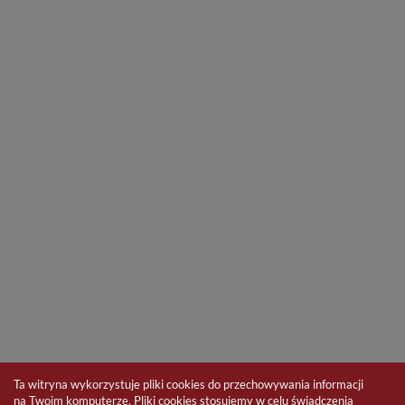
Ta witryna wykorzystuje pliki cookies do przechowywania informacji
na Twoim komputerze. Pliki cookies stosujemy w celu świadczenia