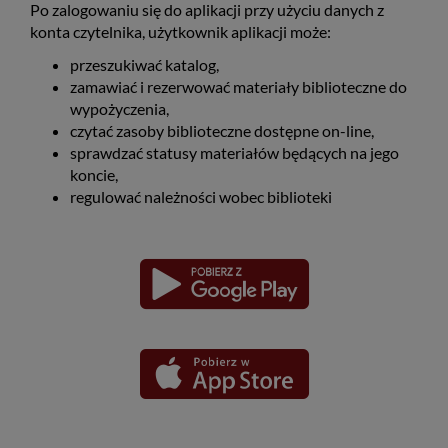
Po zalogowaniu się do aplikacji przy użyciu danych z
konta czytelnika, użytkownik aplikacji może:
przeszukiwać katalog,
zamawiać i rezerwować materiały biblioteczne do
wypożyczenia,
czytać zasoby biblioteczne dostępne on-line,
sprawdzać statusy materiałów będących na jego
koncie,
regulować należności wobec biblioteki
Pobierz
Pobierz
Link
Link
aplikację
aplikację
otwiera
otwiera
dla
dla
się
się
platformy
platformy
Android
iOS
w
w
nowym
nowym
oknie
oknie