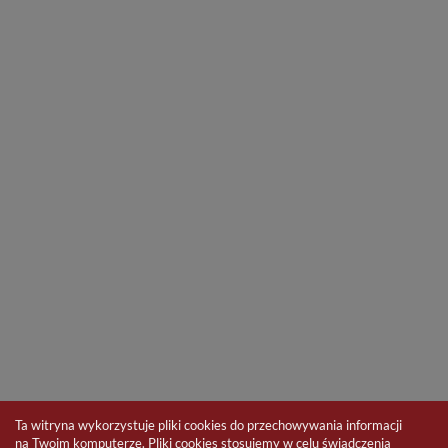
Ta witryna wykorzystuje pliki cookies do przechowywania informacji
na Twoim komputerze. Pliki cookies stosujemy w celu świadczenia