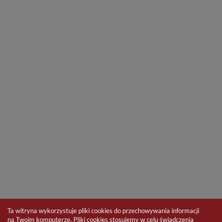
Ta witryna wykorzystuje pliki cookies do przechowywania informacji
na Twoim komputerze. Pliki cookies stosujemy w celu świadczenia