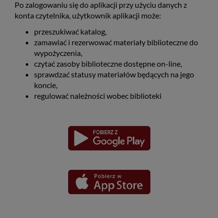
Po zalogowaniu się do aplikacji przy użyciu danych z
konta czytelnika, użytkownik aplikacji może:
przeszukiwać katalog,
zamawiać i rezerwować materiały biblioteczne do
wypożyczenia,
czytać zasoby biblioteczne dostępne on-line,
sprawdzać statusy materiałów będących na jego
koncie,
regulować należności wobec biblioteki
Pobierz
Pobierz
Link
Link
aplikację
aplikację
otwiera
otwiera
dla
dla
się
się
platformy
platformy
Android
iOS
w
w
nowym
nowym
oknie
oknie