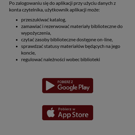
Po zalogowaniu się do aplikacji przy użyciu danych z
konta czytelnika, użytkownik aplikacji może:
przeszukiwać katalog,
zamawiać i rezerwować materiały biblioteczne do
wypożyczenia,
czytać zasoby biblioteczne dostępne on-line,
sprawdzać statusy materiałów będących na jego
koncie,
regulować należności wobec biblioteki
Pobierz
Pobierz
Link
Link
aplikację
aplikację
otwiera
otwiera
dla
dla
się
się
platformy
platformy
Android
iOS
w
w
nowym
nowym
oknie
oknie