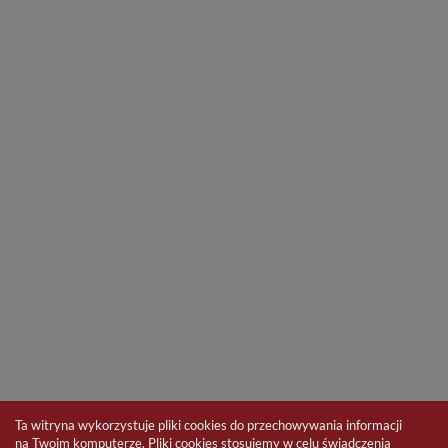
Ta witryna wykorzystuje pliki cookies do przechowywania informacji
na Twoim komputerze. Pliki cookies stosujemy w celu świadczenia