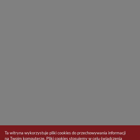
Ta witryna wykorzystuje pliki cookies do przechowywania informacji
na Twoim komputerze. Pliki cookies stosujemy w celu świadczenia