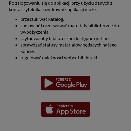
Po zalogowaniu się do aplikacji przy użyciu danych z
konta czytelnika, użytkownik aplikacji może:
przeszukiwać katalog,
zamawiać i rezerwować materiały biblioteczne do
wypożyczenia,
czytać zasoby biblioteczne dostępne on-line,
sprawdzać statusy materiałów będących na jego
koncie,
regulować należności wobec biblioteki
Pobierz
Pobierz
Link
Link
aplikację
aplikację
otwiera
otwiera
dla
dla
się
się
platformy
platformy
Android
iOS
w
w
nowym
nowym
oknie
oknie