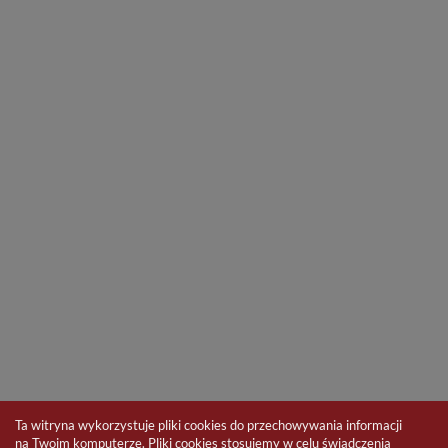
Ta witryna wykorzystuje pliki cookies do przechowywania informacji
na Twoim komputerze. Pliki cookies stosujemy w celu świadczenia