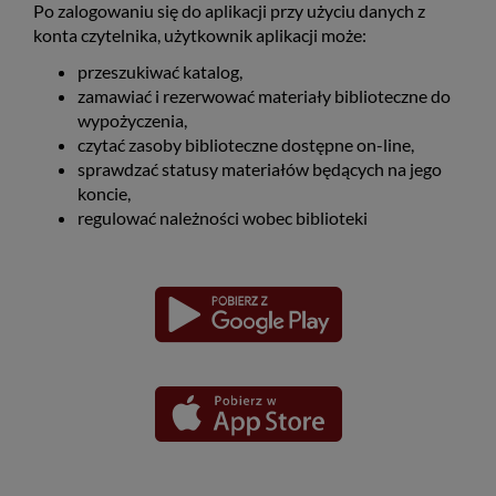
Po zalogowaniu się do aplikacji przy użyciu danych z
konta czytelnika, użytkownik aplikacji może:
przeszukiwać katalog,
zamawiać i rezerwować materiały biblioteczne do
wypożyczenia,
czytać zasoby biblioteczne dostępne on-line,
sprawdzać statusy materiałów będących na jego
koncie,
regulować należności wobec biblioteki
Pobierz
Pobierz
Link
Link
aplikację
aplikację
otwiera
otwiera
dla
dla
się
się
platformy
platformy
Android
iOS
w
w
nowym
nowym
oknie
oknie