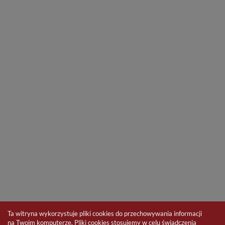
Ta witryna wykorzystuje pliki cookies do przechowywania informacji
na Twoim komputerze. Pliki cookies stosujemy w celu świadczenia