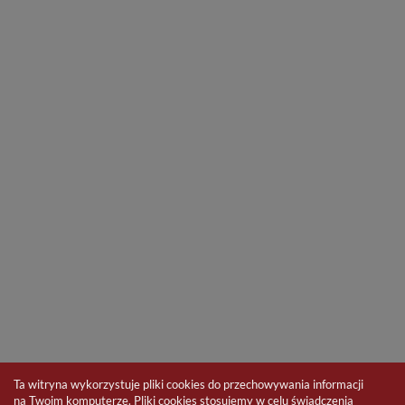
Ta witryna wykorzystuje pliki cookies do przechowywania informacji
na Twoim komputerze. Pliki cookies stosujemy w celu świadczenia