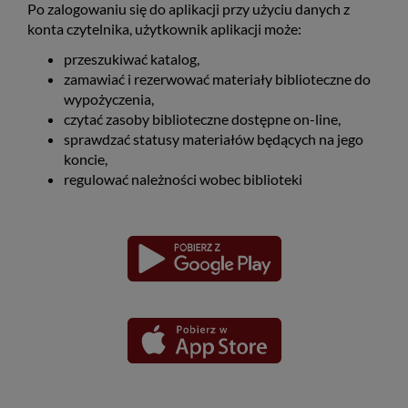
Po zalogowaniu się do aplikacji przy użyciu danych z
konta czytelnika, użytkownik aplikacji może:
przeszukiwać katalog,
zamawiać i rezerwować materiały biblioteczne do
wypożyczenia,
czytać zasoby biblioteczne dostępne on-line,
sprawdzać statusy materiałów będących na jego
koncie,
regulować należności wobec biblioteki
Pobierz
Pobierz
Link
Link
aplikację
aplikację
otwiera
otwiera
dla
dla
się
się
platformy
platformy
Android
iOS
w
w
nowym
nowym
oknie
oknie