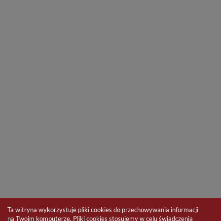
Ta witryna wykorzystuje pliki cookies do przechowywania informacji
na Twoim komputerze. Pliki cookies stosujemy w celu świadczenia