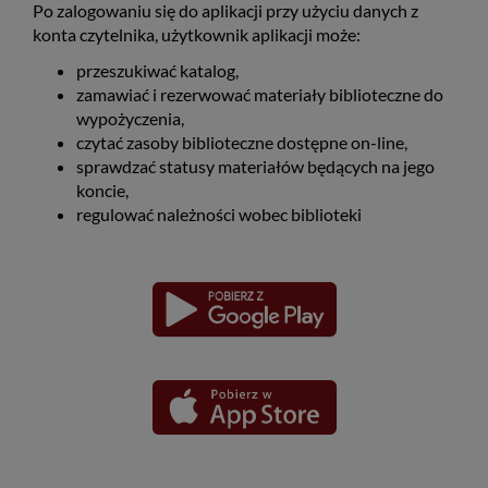
Po zalogowaniu się do aplikacji przy użyciu danych z
konta czytelnika, użytkownik aplikacji może:
przeszukiwać katalog,
zamawiać i rezerwować materiały biblioteczne do
wypożyczenia,
czytać zasoby biblioteczne dostępne on-line,
sprawdzać statusy materiałów będących na jego
koncie,
regulować należności wobec biblioteki
Pobierz
Pobierz
Link
Link
aplikację
aplikację
otwiera
otwiera
dla
dla
się
się
platformy
platformy
Android
iOS
w
w
nowym
nowym
oknie
oknie