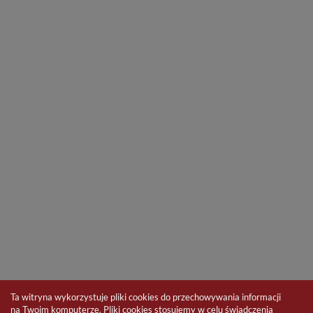
Ta witryna wykorzystuje pliki cookies do przechowywania informacji
na Twoim komputerze. Pliki cookies stosujemy w celu świadczenia