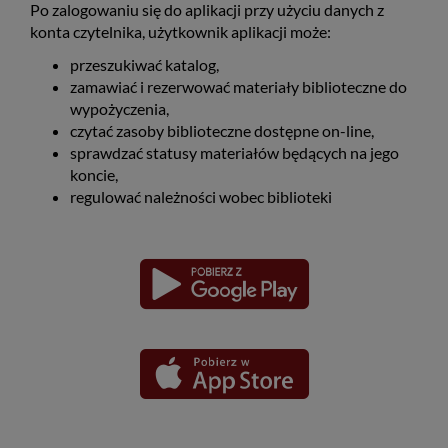
Po zalogowaniu się do aplikacji przy użyciu danych z
konta czytelnika, użytkownik aplikacji może:
przeszukiwać katalog,
zamawiać i rezerwować materiały biblioteczne do
wypożyczenia,
czytać zasoby biblioteczne dostępne on-line,
sprawdzać statusy materiałów będących na jego
koncie,
regulować należności wobec biblioteki
Pobierz
Pobierz
Link
Link
aplikację
aplikację
otwiera
otwiera
dla
dla
się
się
platformy
platformy
Android
iOS
w
w
nowym
nowym
oknie
oknie