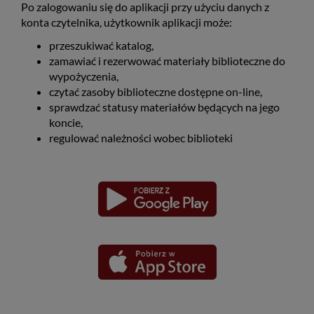
Po zalogowaniu się do aplikacji przy użyciu danych z
konta czytelnika, użytkownik aplikacji może:
przeszukiwać katalog,
zamawiać i rezerwować materiały biblioteczne do
wypożyczenia,
czytać zasoby biblioteczne dostępne on-line,
sprawdzać statusy materiałów będących na jego
koncie,
regulować należności wobec biblioteki
Pobierz
Pobierz
Link
Link
aplikację
aplikację
otwiera
otwiera
dla
dla
się
się
platformy
platformy
Android
iOS
w
w
nowym
nowym
oknie
oknie