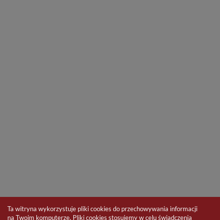
Ta witryna wykorzystuje pliki cookies do przechowywania informacji
na Twoim komputerze. Pliki cookies stosujemy w celu świadczenia