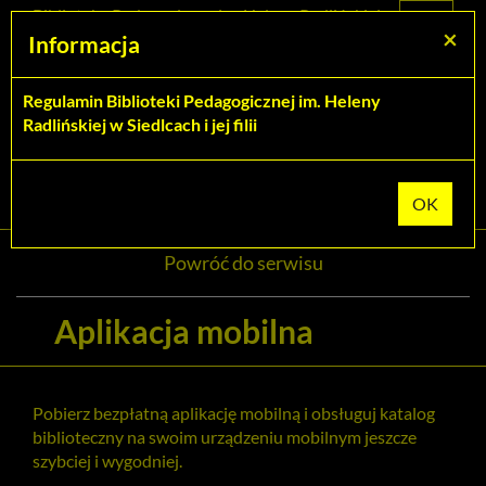
Prolib
Biblioteka Pedagogiczna im. Heleny Radlińskiej
Integro
Menu
Wyszukiwarka
Treść
Za
×
w Siedlcach
Informacja
-
Menu
główne
główna
strona
główna
Regulamin Biblioteki Pedagogicznej im. Heleny
Wszystkie pola
Radlińskiej w Siedlcach i jej filii
Rozszerzone
Powróć do serwisu
Aplikacja mobilna
Pobierz bezpłatną aplikację mobilną i obsługuj katalog
biblioteczny na swoim urządzeniu mobilnym jeszcze
szybciej i wygodniej.