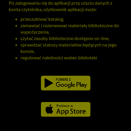
Po zalogowaniu się do aplikacji przy użyciu danych z
konta czytelnika, użytkownik aplikacji może:
przeszukiwać katalog,
zamawiać i rezerwować materiały biblioteczne do
wypożyczenia,
czytać zasoby biblioteczne dostępne on-line,
sprawdzać statusy materiałów będących na jego
koncie,
regulować należności wobec biblioteki
Pobierz
Pobierz
Link
Link
aplikację
aplikację
otwiera
otwiera
dla
dla
się
się
platformy
platformy
Android
iOS
w
w
nowym
nowym
oknie
oknie