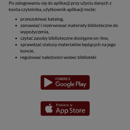
Po zalogowaniu się do aplikacji przy użyciu danych z
konta czytelnika, użytkownik aplikacji może:
przeszukiwać katalog,
zamawiać i rezerwować materiały biblioteczne do
wypożyczenia,
czytać zasoby biblioteczne dostępne on-line,
sprawdzać statusy materiałów będących na jego
koncie,
regulować należności wobec biblioteki
Pobierz
Pobierz
Link
Link
aplikację
aplikację
otwiera
otwiera
dla
dla
się
się
platformy
platformy
Android
iOS
w
w
nowym
nowym
oknie
oknie