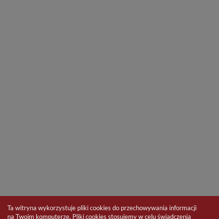
Ta witryna wykorzystuje pliki cookies do przechowywania informacji
na Twoim komputerze. Pliki cookies stosujemy w celu świadczenia