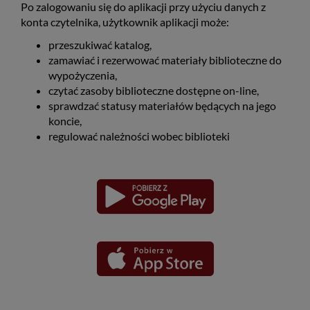
Po zalogowaniu się do aplikacji przy użyciu danych z
konta czytelnika, użytkownik aplikacji może:
przeszukiwać katalog,
zamawiać i rezerwować materiały biblioteczne do
wypożyczenia,
czytać zasoby biblioteczne dostępne on-line,
sprawdzać statusy materiałów będących na jego
koncie,
regulować należności wobec biblioteki
Pobierz
Pobierz
Link
Link
aplikację
aplikację
otwiera
otwiera
dla
dla
się
się
platformy
platformy
Android
iOS
w
w
nowym
nowym
oknie
oknie