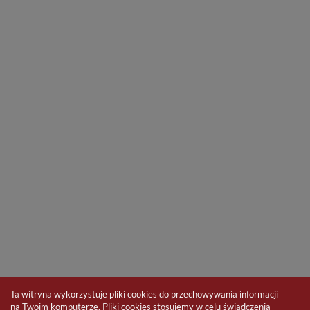
Ta witryna wykorzystuje pliki cookies do przechowywania informacji
na Twoim komputerze. Pliki cookies stosujemy w celu świadczenia