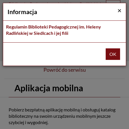
Prolib
Biblioteka Pedagogiczna im. Heleny Radlińskiej
Integro
Menu
Wyszukiwarka
Treść
Za
×
w Siedlcach
Informacja
-
Menu
główne
główna
strona
główna
Regulamin Biblioteki Pedagogicznej im. Heleny
Wszystkie pola
Radlińskiej w Siedlcach i jej filii
Rozszerzone
Powróć do serwisu
Aplikacja mobilna
Pobierz bezpłatną aplikację mobilną i obsługuj katalog
biblioteczny na swoim urządzeniu mobilnym jeszcze
szybciej i wygodniej.