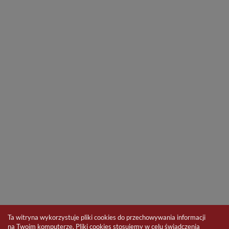
Ta witryna wykorzystuje pliki cookies do przechowywania informacji
na Twoim komputerze. Pliki cookies stosujemy w celu świadczenia