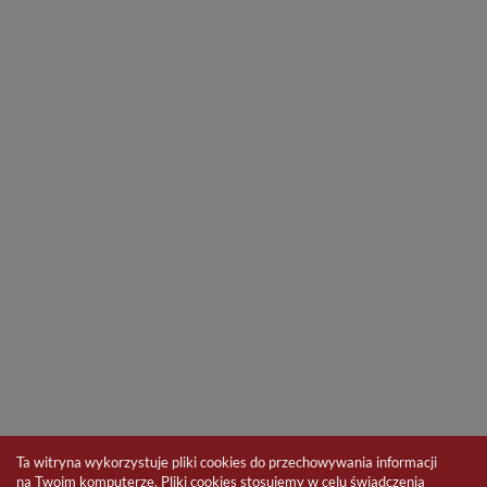
Ta witryna wykorzystuje pliki cookies do przechowywania informacji
na Twoim komputerze. Pliki cookies stosujemy w celu świadczenia