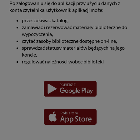
Po zalogowaniu się do aplikacji przy użyciu danych z
konta czytelnika, użytkownik aplikacji może:
przeszukiwać katalog,
zamawiać i rezerwować materiały biblioteczne do
wypożyczenia,
czytać zasoby biblioteczne dostępne on-line,
sprawdzać statusy materiałów będących na jego
koncie,
regulować należności wobec biblioteki
Pobierz
Pobierz
Link
Link
aplikację
aplikację
otwiera
otwiera
dla
dla
się
się
platformy
platformy
Android
iOS
w
w
nowym
nowym
oknie
oknie