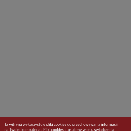
Ta witryna wykorzystuje pliki cookies do przechowywania informacji
na Twoim komputerze. Pliki cookies stosujemy w celu świadczenia