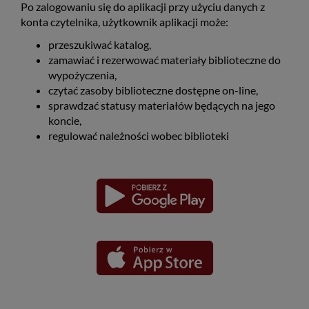
Po zalogowaniu się do aplikacji przy użyciu danych z
konta czytelnika, użytkownik aplikacji może:
przeszukiwać katalog,
zamawiać i rezerwować materiały biblioteczne do
wypożyczenia,
czytać zasoby biblioteczne dostępne on-line,
sprawdzać statusy materiałów będących na jego
koncie,
regulować należności wobec biblioteki
Pobierz
Pobierz
Link
Link
aplikację
aplikację
otwiera
otwiera
dla
dla
się
się
platformy
platformy
Android
iOS
w
w
nowym
nowym
oknie
oknie