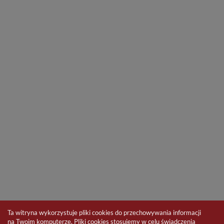
Ta witryna wykorzystuje pliki cookies do przechowywania informacji
na Twoim komputerze. Pliki cookies stosujemy w celu świadczenia