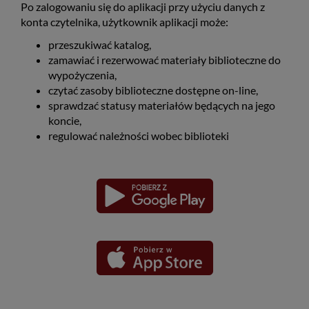
Po zalogowaniu się do aplikacji przy użyciu danych z
konta czytelnika, użytkownik aplikacji może:
przeszukiwać katalog,
zamawiać i rezerwować materiały biblioteczne do
wypożyczenia,
czytać zasoby biblioteczne dostępne on-line,
sprawdzać statusy materiałów będących na jego
koncie,
regulować należności wobec biblioteki
Pobierz
Pobierz
Link
Link
aplikację
aplikację
otwiera
otwiera
dla
dla
się
się
platformy
platformy
Android
iOS
w
w
nowym
nowym
oknie
oknie