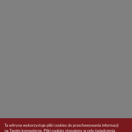
Ta witryna wykorzystuje pliki cookies do przechowywania informacji
na Twoim komputerze. Pliki cookies stosujemy w celu świadczenia