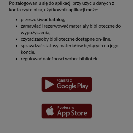
Po zalogowaniu się do aplikacji przy użyciu danych z
konta czytelnika, użytkownik aplikacji może:
przeszukiwać katalog,
zamawiać i rezerwować materiały biblioteczne do
wypożyczenia,
czytać zasoby biblioteczne dostępne on-line,
sprawdzać statusy materiałów będących na jego
koncie,
regulować należności wobec biblioteki
Pobierz
Pobierz
Link
Link
aplikację
aplikację
otwiera
otwiera
dla
dla
się
się
platformy
platformy
Android
iOS
w
w
nowym
nowym
oknie
oknie