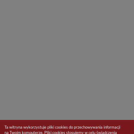
Ta witryna wykorzystuje pliki cookies do przechowywania informacji
na Twoim komputerze. Pliki cookies stosujemy w celu świadczenia