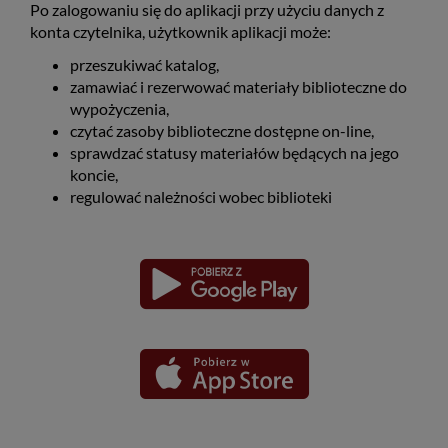
Po zalogowaniu się do aplikacji przy użyciu danych z
konta czytelnika, użytkownik aplikacji może:
przeszukiwać katalog,
zamawiać i rezerwować materiały biblioteczne do
wypożyczenia,
czytać zasoby biblioteczne dostępne on-line,
sprawdzać statusy materiałów będących na jego
koncie,
regulować należności wobec biblioteki
Pobierz
Pobierz
Link
Link
aplikację
aplikację
otwiera
otwiera
dla
dla
się
się
platformy
platformy
Android
iOS
w
w
nowym
nowym
oknie
oknie