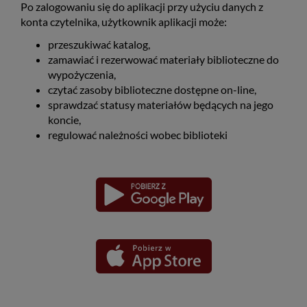
Po zalogowaniu się do aplikacji przy użyciu danych z
konta czytelnika, użytkownik aplikacji może:
przeszukiwać katalog,
zamawiać i rezerwować materiały biblioteczne do
wypożyczenia,
czytać zasoby biblioteczne dostępne on-line,
sprawdzać statusy materiałów będących na jego
koncie,
regulować należności wobec biblioteki
Pobierz
Pobierz
Link
Link
aplikację
aplikację
otwiera
otwiera
dla
dla
się
się
platformy
platformy
Android
iOS
w
w
nowym
nowym
oknie
oknie