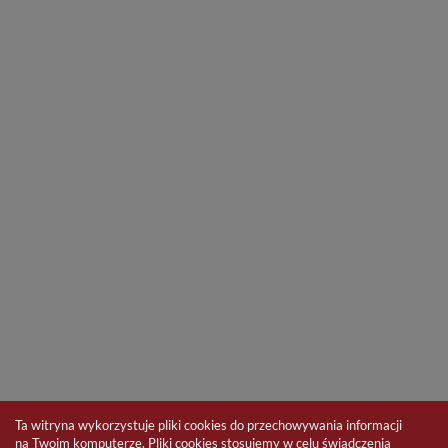
Ta witryna wykorzystuje pliki cookies do przechowywania informacji
na Twoim komputerze. Pliki cookies stosujemy w celu świadczenia