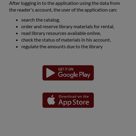
After logging in to the application using the data from
the reader's account, the user of the application can:
search the catalog,
order and reserve library materials for rental,
read library resources available online,
check the status of materials in his account,
regulate the amounts due to the library
Завантажте
Завантажте
Посилання
Посилання
аплікацію
аплікацію
відкриється
відкриється
для
для
в
в
платформи
платформи
Android
iOS
новому
новому
вікні
вікні