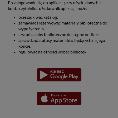
Po zalogowaniu się do aplikacji przy użyciu danych z
konta czytelnika, użytkownik aplikacji może:
przeszukiwać katalog,
zamawiać i rezerwować materiały biblioteczne do
wypożyczenia,
czytać zasoby biblioteczne dostępne on-line,
sprawdzać statusy materiałów będących na jego
koncie,
regulować należności wobec biblioteki
Pobierz
Pobierz
Link
Link
aplikację
aplikację
otwiera
otwiera
dla
dla
się
się
platformy
platformy
Android
iOS
w
w
nowym
nowym
oknie
oknie