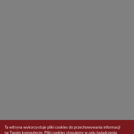
Ta witryna wykorzystuje pliki cookies do przechowywania informacji
na Twoim komputerze. Pliki cookies stosujemy w celu świadczenia