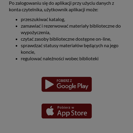
Po zalogowaniu się do aplikacji przy użyciu danych z
konta czytelnika, użytkownik aplikacji może:
przeszukiwać katalog,
zamawiać i rezerwować materiały biblioteczne do
wypożyczenia,
czytać zasoby biblioteczne dostępne on-line,
sprawdzać statusy materiałów będących na jego
koncie,
regulować należności wobec biblioteki
Pobierz
Pobierz
Link
Link
aplikację
aplikację
otwiera
otwiera
dla
dla
się
się
platformy
platformy
Android
iOS
w
w
nowym
nowym
oknie
oknie