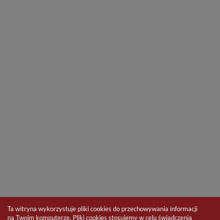
Ta witryna wykorzystuje pliki cookies do przechowywania informacji
na Twoim komputerze. Pliki cookies stosujemy w celu świadczenia