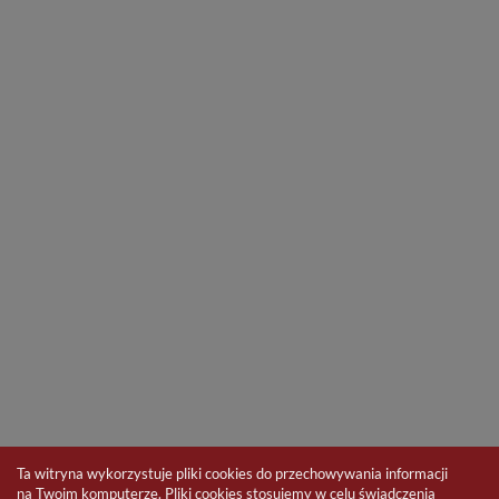
Ta witryna wykorzystuje pliki cookies do przechowywania informacji
na Twoim komputerze. Pliki cookies stosujemy w celu świadczenia