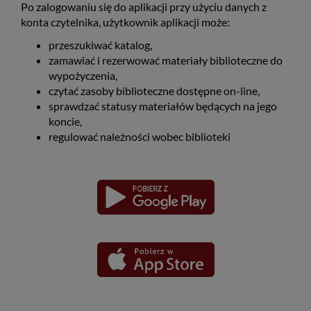
Po zalogowaniu się do aplikacji przy użyciu danych z
konta czytelnika, użytkownik aplikacji może:
przeszukiwać katalog,
zamawiać i rezerwować materiały biblioteczne do
wypożyczenia,
czytać zasoby biblioteczne dostępne on-line,
sprawdzać statusy materiałów będących na jego
koncie,
regulować należności wobec biblioteki
Pobierz
Pobierz
Link
Link
aplikację
aplikację
otwiera
otwiera
dla
dla
się
się
platformy
platformy
Android
iOS
w
w
nowym
nowym
oknie
oknie