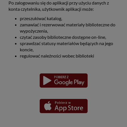
Po zalogowaniu się do aplikacji przy użyciu danych z
konta czytelnika, użytkownik aplikacji może:
przeszukiwać katalog,
zamawiać i rezerwować materiały biblioteczne do
wypożyczenia,
czytać zasoby biblioteczne dostępne on-line,
sprawdzać statusy materiałów będących na jego
koncie,
regulować należności wobec biblioteki
Pobierz
Pobierz
Link
Link
aplikację
aplikację
otwiera
otwiera
dla
dla
się
się
platformy
platformy
Android
iOS
w
w
nowym
nowym
oknie
oknie