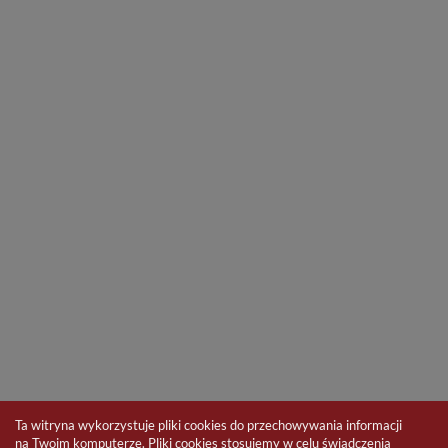
Ta witryna wykorzystuje pliki cookies do przechowywania informacji
na Twoim komputerze. Pliki cookies stosujemy w celu świadczenia