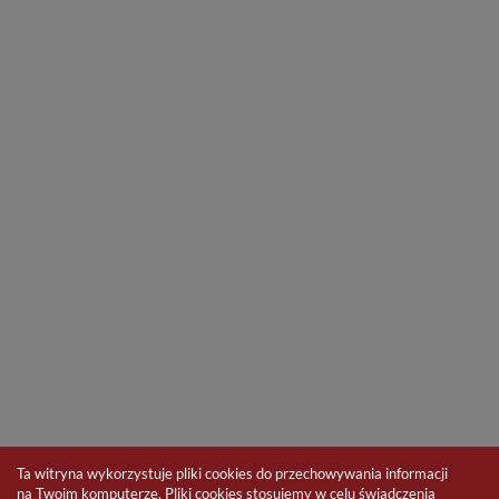
Ta witryna wykorzystuje pliki cookies do przechowywania informacji
na Twoim komputerze. Pliki cookies stosujemy w celu świadczenia