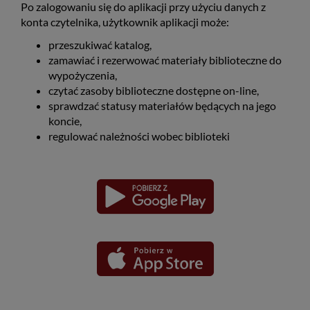
Po zalogowaniu się do aplikacji przy użyciu danych z
konta czytelnika, użytkownik aplikacji może:
przeszukiwać katalog,
zamawiać i rezerwować materiały biblioteczne do
wypożyczenia,
czytać zasoby biblioteczne dostępne on-line,
sprawdzać statusy materiałów będących na jego
koncie,
regulować należności wobec biblioteki
Pobierz
Pobierz
Link
Link
aplikację
aplikację
otwiera
otwiera
dla
dla
się
się
platformy
platformy
Android
iOS
w
w
nowym
nowym
oknie
oknie