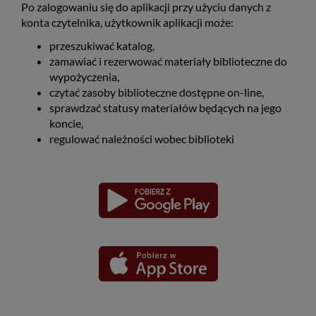
Po zalogowaniu się do aplikacji przy użyciu danych z
konta czytelnika, użytkownik aplikacji może:
przeszukiwać katalog,
zamawiać i rezerwować materiały biblioteczne do
wypożyczenia,
czytać zasoby biblioteczne dostępne on-line,
sprawdzać statusy materiałów będących na jego
koncie,
regulować należności wobec biblioteki
Pobierz
Pobierz
Link
Link
aplikację
aplikację
otwiera
otwiera
dla
dla
się
się
platformy
platformy
Android
iOS
w
w
nowym
nowym
oknie
oknie