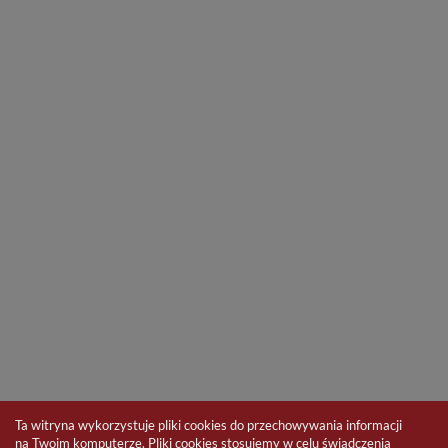
Ta witryna wykorzystuje pliki cookies do przechowywania informacji
na Twoim komputerze. Pliki cookies stosujemy w celu świadczenia