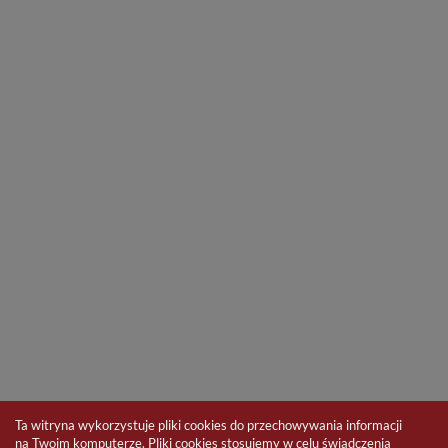
Ta witryna wykorzystuje pliki cookies do przechowywania informacji
na Twoim komputerze. Pliki cookies stosujemy w celu świadczenia