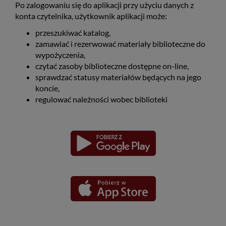
Po zalogowaniu się do aplikacji przy użyciu danych z
konta czytelnika, użytkownik aplikacji może:
przeszukiwać katalog,
zamawiać i rezerwować materiały biblioteczne do
wypożyczenia,
czytać zasoby biblioteczne dostępne on-line,
sprawdzać statusy materiałów będących na jego
koncie,
regulować należności wobec biblioteki
Pobierz
Pobierz
Link
Link
aplikację
aplikację
otwiera
otwiera
dla
dla
się
się
platformy
platformy
Android
iOS
w
w
nowym
nowym
oknie
oknie