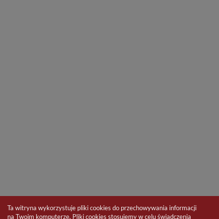
Ta witryna wykorzystuje pliki cookies do przechowywania informacji
na Twoim komputerze. Pliki cookies stosujemy w celu świadczenia