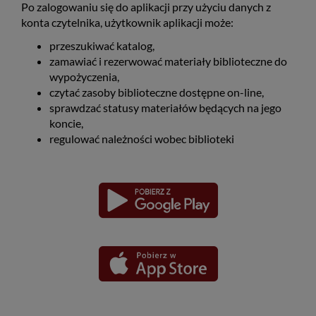
Po zalogowaniu się do aplikacji przy użyciu danych z
konta czytelnika, użytkownik aplikacji może:
przeszukiwać katalog,
zamawiać i rezerwować materiały biblioteczne do
wypożyczenia,
czytać zasoby biblioteczne dostępne on-line,
sprawdzać statusy materiałów będących na jego
koncie,
regulować należności wobec biblioteki
Pobierz
Pobierz
Link
Link
aplikację
aplikację
otwiera
otwiera
dla
dla
się
się
platformy
platformy
Android
iOS
w
w
nowym
nowym
oknie
oknie