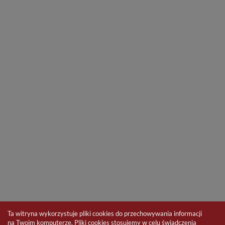
Ta witryna wykorzystuje pliki cookies do przechowywania informacji
na Twoim komputerze. Pliki cookies stosujemy w celu świadczenia