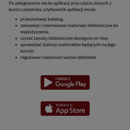
Po zalogowaniu się do aplikacji przy użyciu danych z
konta czytelnika, użytkownik aplikacji może:
przeszukiwać katalog,
zamawiać i rezerwować materiały biblioteczne do
wypożyczenia,
czytać zasoby biblioteczne dostępne on-line,
sprawdzać statusy materiałów będących na jego
koncie,
regulować należności wobec biblioteki
Pobierz
Pobierz
Link
Link
aplikację
aplikację
otwiera
otwiera
dla
dla
się
się
platformy
platformy
Android
iOS
w
w
nowym
nowym
oknie
oknie