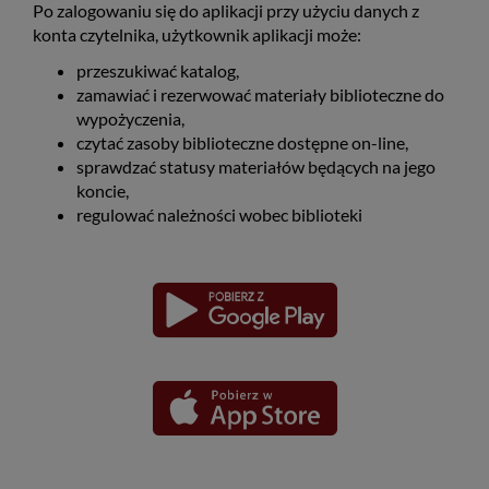
Po zalogowaniu się do aplikacji przy użyciu danych z
konta czytelnika, użytkownik aplikacji może:
przeszukiwać katalog,
zamawiać i rezerwować materiały biblioteczne do
wypożyczenia,
czytać zasoby biblioteczne dostępne on-line,
sprawdzać statusy materiałów będących na jego
koncie,
regulować należności wobec biblioteki
Pobierz
Pobierz
Link
Link
aplikację
aplikację
otwiera
otwiera
dla
dla
się
się
platformy
platformy
Android
iOS
w
w
nowym
nowym
oknie
oknie