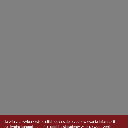
Ta witryna wykorzystuje pliki cookies do przechowywania informacji
na Twoim komputerze. Pliki cookies stosujemy w celu świadczenia