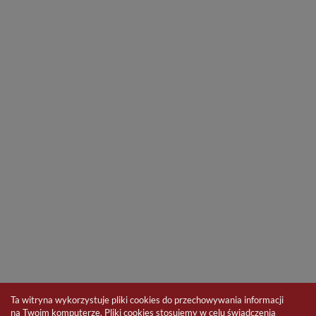
Ta witryna wykorzystuje pliki cookies do przechowywania informacji
na Twoim komputerze. Pliki cookies stosujemy w celu świadczenia