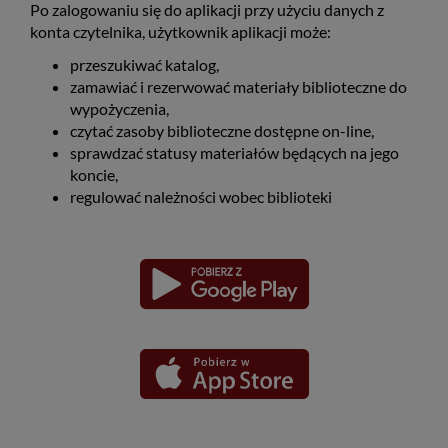
Po zalogowaniu się do aplikacji przy użyciu danych z
konta czytelnika, użytkownik aplikacji może:
przeszukiwać katalog,
zamawiać i rezerwować materiały biblioteczne do
wypożyczenia,
czytać zasoby biblioteczne dostępne on-line,
sprawdzać statusy materiałów będących na jego
koncie,
regulować należności wobec biblioteki
Pobierz
Pobierz
Link
Link
aplikację
aplikację
otwiera
otwiera
dla
dla
się
się
platformy
platformy
Android
iOS
w
w
nowym
nowym
oknie
oknie