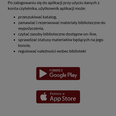
Po zalogowaniu się do aplikacji przy użyciu danych z
konta czytelnika, użytkownik aplikacji może:
przeszukiwać katalog,
zamawiać i rezerwować materiały biblioteczne do
wypożyczenia,
czytać zasoby biblioteczne dostępne on-line,
sprawdzać statusy materiałów będących na jego
koncie,
regulować należności wobec biblioteki
Pobierz
Pobierz
Link
Link
aplikację
aplikację
otwiera
otwiera
dla
dla
się
się
platformy
platformy
Android
iOS
w
w
nowym
nowym
oknie
oknie