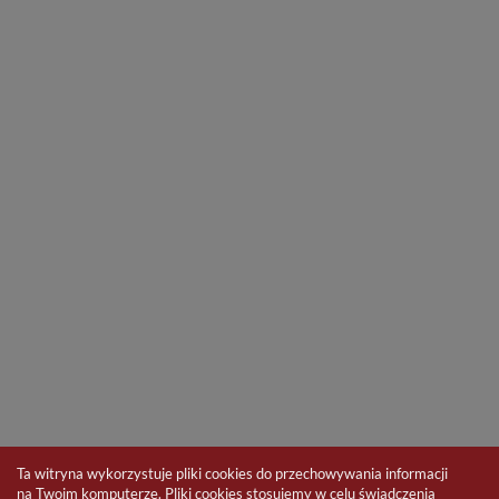
Ta witryna wykorzystuje pliki cookies do przechowywania informacji
na Twoim komputerze. Pliki cookies stosujemy w celu świadczenia