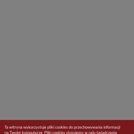
Ta witryna wykorzystuje pliki cookies do przechowywania informacji
na Twoim komputerze. Pliki cookies stosujemy w celu świadczenia