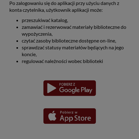
Po zalogowaniu się do aplikacji przy użyciu danych z
konta czytelnika, użytkownik aplikacji może:
przeszukiwać katalog,
zamawiać i rezerwować materiały biblioteczne do
wypożyczenia,
czytać zasoby biblioteczne dostępne on-line,
sprawdzać statusy materiałów będących na jego
koncie,
regulować należności wobec biblioteki
Pobierz
Pobierz
Link
Link
aplikację
aplikację
otwiera
otwiera
dla
dla
się
się
platformy
platformy
Android
iOS
w
w
nowym
nowym
oknie
oknie