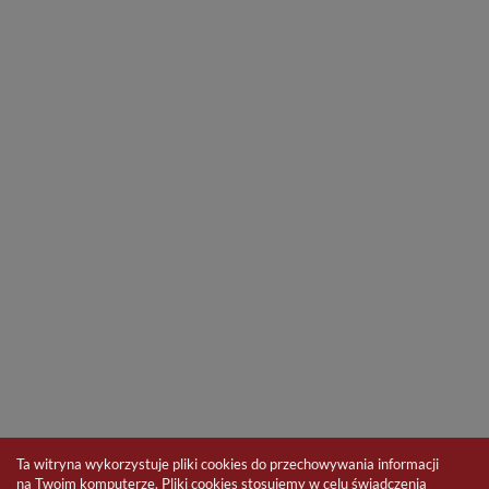
Ta witryna wykorzystuje pliki cookies do przechowywania informacji
na Twoim komputerze. Pliki cookies stosujemy w celu świadczenia