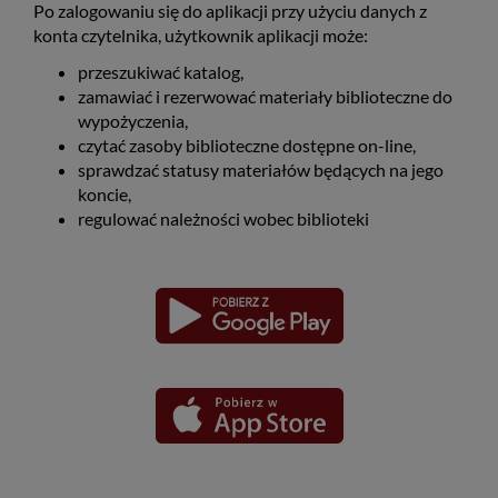
Po zalogowaniu się do aplikacji przy użyciu danych z
konta czytelnika, użytkownik aplikacji może:
przeszukiwać katalog,
zamawiać i rezerwować materiały biblioteczne do
wypożyczenia,
czytać zasoby biblioteczne dostępne on-line,
sprawdzać statusy materiałów będących na jego
koncie,
regulować należności wobec biblioteki
Pobierz
Pobierz
Link
Link
aplikację
aplikację
otwiera
otwiera
dla
dla
się
się
platformy
platformy
Android
iOS
w
w
nowym
nowym
oknie
oknie