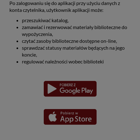
Po zalogowaniu się do aplikacji przy użyciu danych z
konta czytelnika, użytkownik aplikacji może:
przeszukiwać katalog,
zamawiać i rezerwować materiały biblioteczne do
wypożyczenia,
czytać zasoby biblioteczne dostępne on-line,
sprawdzać statusy materiałów będących na jego
koncie,
regulować należności wobec biblioteki
Pobierz
Pobierz
Link
Link
aplikację
aplikację
otwiera
otwiera
dla
dla
się
się
platformy
platformy
Android
iOS
w
w
nowym
nowym
oknie
oknie