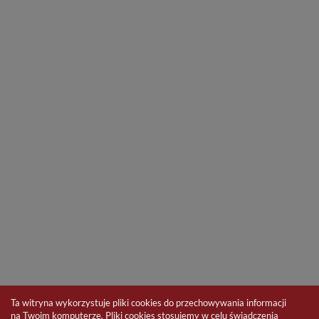
Ta witryna wykorzystuje pliki cookies do przechowywania informacji
na Twoim komputerze. Pliki cookies stosujemy w celu świadczenia