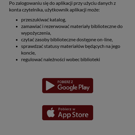
Po zalogowaniu się do aplikacji przy użyciu danych z
konta czytelnika, użytkownik aplikacji może:
przeszukiwać katalog,
zamawiać i rezerwować materiały biblioteczne do
wypożyczenia,
czytać zasoby biblioteczne dostępne on-line,
sprawdzać statusy materiałów będących na jego
koncie,
regulować należności wobec biblioteki
Pobierz
Pobierz
Link
Link
aplikację
aplikację
otwiera
otwiera
dla
dla
się
się
platformy
platformy
Android
iOS
w
w
nowym
nowym
oknie
oknie