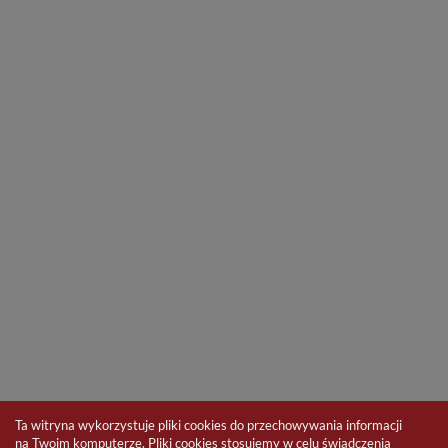
Ta witryna wykorzystuje pliki cookies do przechowywania informacji
na Twoim komputerze. Pliki cookies stosujemy w celu świadczenia