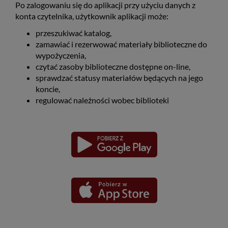
Po zalogowaniu się do aplikacji przy użyciu danych z
konta czytelnika, użytkownik aplikacji może:
przeszukiwać katalog,
zamawiać i rezerwować materiały biblioteczne do
wypożyczenia,
czytać zasoby biblioteczne dostępne on-line,
sprawdzać statusy materiałów będących na jego
koncie,
regulować należności wobec biblioteki
Pobierz
Pobierz
Link
Link
aplikację
aplikację
otwiera
otwiera
dla
dla
się
się
platformy
platformy
Android
iOS
w
w
nowym
nowym
oknie
oknie