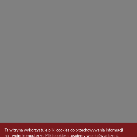
Ta witryna wykorzystuje pliki cookies do przechowywania informacji
na Twoim komputerze. Pliki cookies stosujemy w celu świadczenia