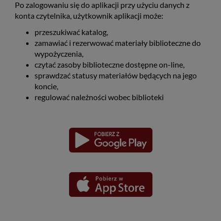
Po zalogowaniu się do aplikacji przy użyciu danych z
konta czytelnika, użytkownik aplikacji może:
przeszukiwać katalog,
zamawiać i rezerwować materiały biblioteczne do
wypożyczenia,
czytać zasoby biblioteczne dostępne on-line,
sprawdzać statusy materiałów będących na jego
koncie,
regulować należności wobec biblioteki
Pobierz
Pobierz
Link
Link
aplikację
aplikację
otwiera
otwiera
dla
dla
się
się
platformy
platformy
Android
iOS
w
w
nowym
nowym
oknie
oknie