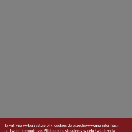
Ta witryna wykorzystuje pliki cookies do przechowywania informacji
na Twoim komputerze. Pliki cookies stosujemy w celu świadczenia