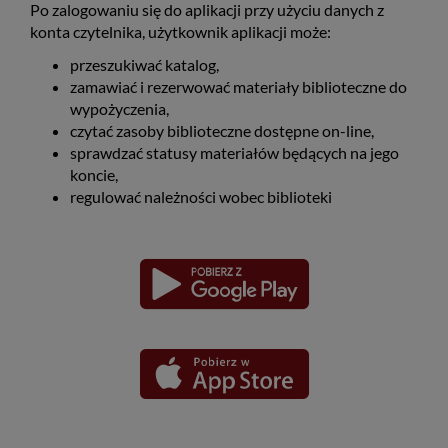
Po zalogowaniu się do aplikacji przy użyciu danych z
konta czytelnika, użytkownik aplikacji może:
przeszukiwać katalog,
zamawiać i rezerwować materiały biblioteczne do
wypożyczenia,
czytać zasoby biblioteczne dostępne on-line,
sprawdzać statusy materiałów będących na jego
koncie,
regulować należności wobec biblioteki
Pobierz
Pobierz
Link
Link
aplikację
aplikację
otwiera
otwiera
dla
dla
się
się
platformy
platformy
Android
iOS
w
w
nowym
nowym
oknie
oknie