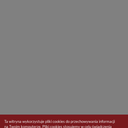
Ta witryna wykorzystuje pliki cookies do przechowywania informacji
na Twoim komputerze. Pliki cookies stosujemy w celu świadczenia