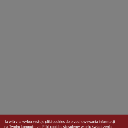
Ta witryna wykorzystuje pliki cookies do przechowywania informacji
na Twoim komputerze. Pliki cookies stosujemy w celu świadczenia