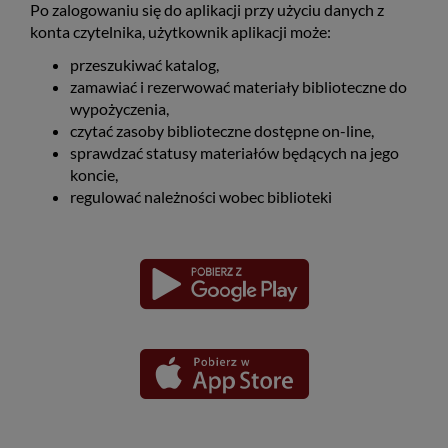
Po zalogowaniu się do aplikacji przy użyciu danych z
konta czytelnika, użytkownik aplikacji może:
przeszukiwać katalog,
zamawiać i rezerwować materiały biblioteczne do
wypożyczenia,
czytać zasoby biblioteczne dostępne on-line,
sprawdzać statusy materiałów będących na jego
koncie,
regulować należności wobec biblioteki
Pobierz
Pobierz
Link
Link
aplikację
aplikację
otwiera
otwiera
dla
dla
się
się
platformy
platformy
Android
iOS
w
w
nowym
nowym
oknie
oknie