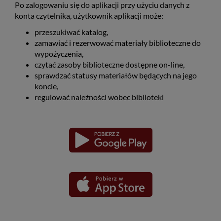
Po zalogowaniu się do aplikacji przy użyciu danych z
konta czytelnika, użytkownik aplikacji może:
przeszukiwać katalog,
zamawiać i rezerwować materiały biblioteczne do
wypożyczenia,
czytać zasoby biblioteczne dostępne on-line,
sprawdzać statusy materiałów będących na jego
koncie,
regulować należności wobec biblioteki
Pobierz
Pobierz
Link
Link
aplikację
aplikację
otwiera
otwiera
dla
dla
się
się
platformy
platformy
Android
iOS
w
w
nowym
nowym
oknie
oknie