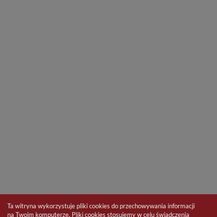
Ta witryna wykorzystuje pliki cookies do przechowywania informacji
na Twoim komputerze. Pliki cookies stosujemy w celu świadczenia