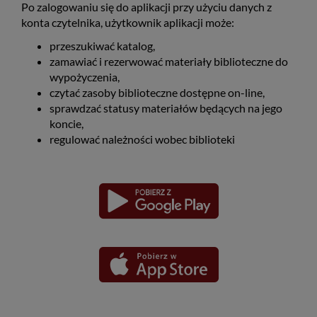
Po zalogowaniu się do aplikacji przy użyciu danych z
konta czytelnika, użytkownik aplikacji może:
przeszukiwać katalog,
zamawiać i rezerwować materiały biblioteczne do
wypożyczenia,
czytać zasoby biblioteczne dostępne on-line,
sprawdzać statusy materiałów będących na jego
koncie,
regulować należności wobec biblioteki
Pobierz
Pobierz
Link
Link
aplikację
aplikację
otwiera
otwiera
dla
dla
się
się
platformy
platformy
Android
iOS
w
w
nowym
nowym
oknie
oknie