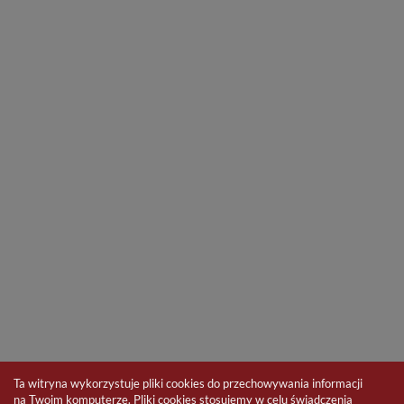
Ta witryna wykorzystuje pliki cookies do przechowywania informacji
na Twoim komputerze. Pliki cookies stosujemy w celu świadczenia